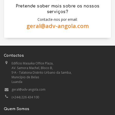
Pretende saber mais sobre os nossos
serviços?
Contacte-nos por email:
geral@adv-angola.com
Contactos
Edifício Masuika Office Plaza,
AV. Samora Machel, Bloco B,
5ºA - Talatona Distrito Urbano da Samba,
Município de Belas
Luanda
geral@adv-angola.com
(+244) 226 434 100
Quem Somos