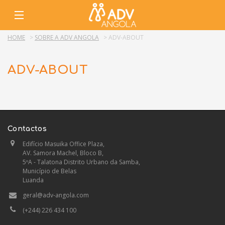
HOME
>
SOBRE A ADV ANGOLA
>
ADV-ABOUT
ADV-ABOUT
Contactos
Edifício Masuika Office Plaza,
AV. Samora Machel, Bloco B,
5ºA - Talatona Distrito Urbano da Samba,
Município de Belas
Luanda
geral@adv-angola.com
(+244) 226 434 100