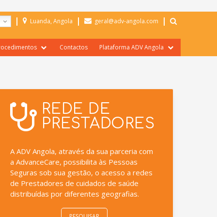
PESQUI
Luanda, Angola
geral@adv-angola.com
rocedimentos
Contactos
Plataforma ADV Angola
ormulários
Área Reservada Prestadores
nformações Gerais
Área Reservada Seguradoras
Portal de Seguradora
REDE DE
Portal Prestadores
PRESTADORES
A ADV Angola, através da sua parceria com
a AdvanceCare, possibilita às Pessoas
Seguras sob sua gestão, o acesso a redes
de Prestadores de cuidados de saúde
distribuídas por diferentes geografias.
PESQUISAR