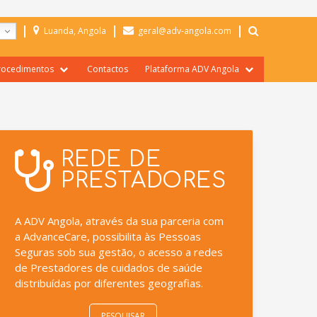
PESQUI
Luanda, Angola
geral@adv-angola.com
rocedimentos
Contactos
Plataforma ADV Angola
ormulários
Área Reservada Prestadores
nformações Gerais
Área Reservada Seguradoras
Portal de Seguradora
REDE DE
Portal Prestadores
PRESTADORES
A ADV Angola, através da sua parceria com
a AdvanceCare, possibilita às Pessoas
Seguras sob sua gestão, o acesso a redes
de Prestadores de cuidados de saúde
distribuídas por diferentes geografias.
PESQUISAR