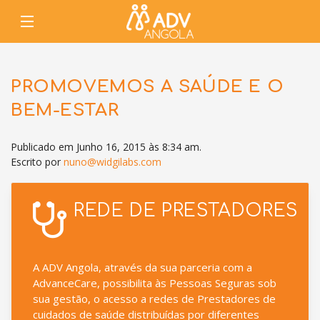
PROMOVEMOS A SAÚDE E O
BEM-ESTAR
Publicado em Junho 16, 2015 às 8:34 am.
Escrito por
nuno@widgilabs.com
REDE DE PRESTADORES
A ADV Angola, através da sua parceria com a
AdvanceCare, possibilita às Pessoas Seguras sob
sua gestão, o acesso a redes de Prestadores de
cuidados de saúde distribuídas por diferentes